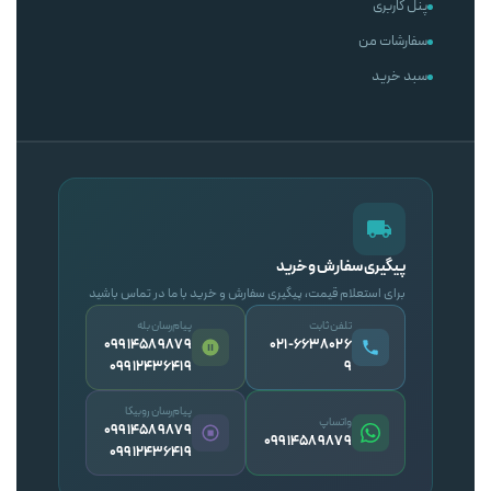
پنل کاربری
سفارشات من
سبد خرید
پیگیری سفارش و خرید
برای استعلام قیمت، پیگیری سفارش و خرید با ما در تماس باشید
تلفن ثابت
پیام‌رسان بله
09914589879
۰۲۱-۶۶۳۸۰۲۶
09912436419
۹
پیام‌رسان روبیکا
واتساپ
09914589879
09914589879
09912436419