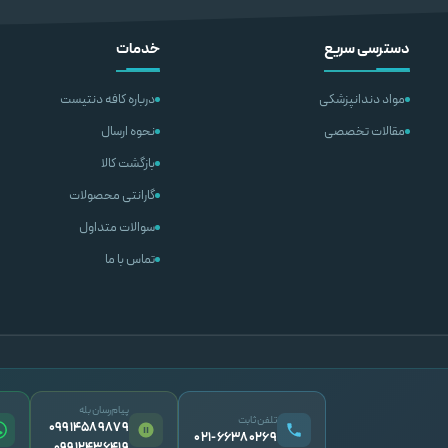
اطلاعات بیشتر
اطلاعات بی
دسترسی سریع
خدمات
مواد دندانپزشکی
درباره کافه دنتیست
مقالات تخصصی
نحوه ارسال
بازگشت کالا
گارانتی محصولات
سوالات متداول
تماس با ما
پیام‌رسان بله
تلفن ثابت
09914589879
۰۲۱-۶۶۳۸۰۲۶۹
09912436419