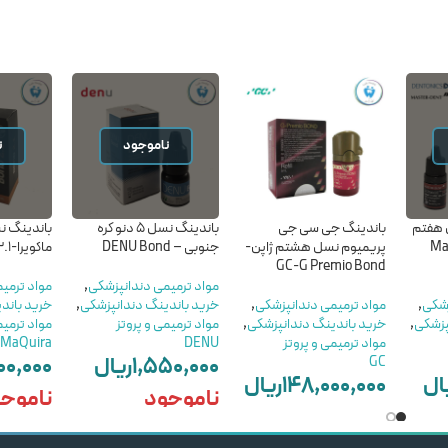
ناموجود
ن
 هفتم
باندینگ جی سی جی
باندینگ نسل 5 دنو کره
باندینگ ن
Mast
پریمیوم نسل هشتم ژاپن-
جنوبی – DENU Bond
ماکویرا-MaQuira Bond 2.1
GC-G Premio Bond
مواد ترمیمی دندانپزشکی
,
مواد ترمی
زشکی
,
مواد ترمیمی دندانپزشکی
,
خرید باندینگ دندانپزشکی
,
خرید باند
پزشکی
,
خرید باندینگ دندانپزشکی
,
مواد ترمیمی و پروتز
مواد ترمیم
مواد ترمیمی و پروتز
DENU
MaQuira
۱,۵۵۰,۰۰۰
ریال
۰۰,۰۰۰
GC
ال
۱۴۸,۰۰۰,۰۰۰
ریال
ناموجود
ناموج
افزودن به سبد خرید