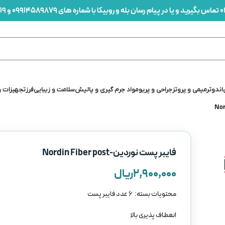
0
تماس بگیرید و یا در پیام رسان بله و روبیکا با شماره های 09914589879 و 09912436419 در ارتباط باشید
اندو
ترمیمی و پروتز
جراحی و پریو
مواد جرم گیری و پالیش
سلامت و زیبایی
فرز
تجهیزات و
فایبر پست نوردین-Nordin Fiber post
۲,۹۰۰,۰۰۰
ریال
محتویات بسته: 6 عدد فایبر پست
انعطاف پذیری بالا