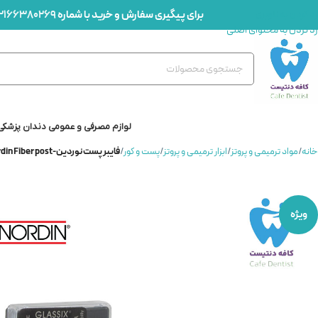
برای پیگیری سفارش و خرید با شماره
2166380269
رد کردن به ناوبری
رد کردن به محتوای اصلی
لوازم مصرفی و عمومی دندان پزشکی
خانه
/
مواد ترمیمی و پروتز
/
ابزار ترمیمی و پروتز
/
پست و کور
/
فایبر پست نوردین-Nordin Fiber post
ویژه