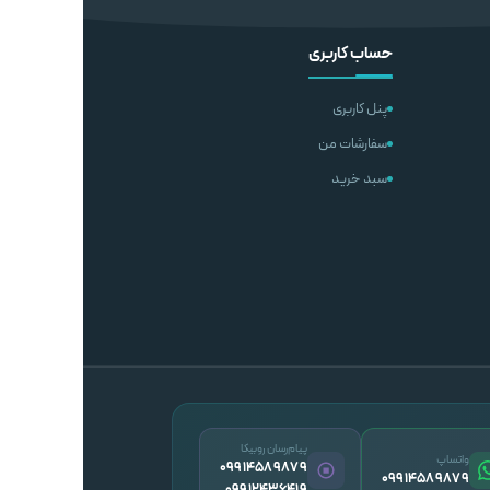
شتر
اطلاعات بیشتر
حساب کاربری
پنل کاربری
سفارشات من
سبد خرید
پیام‌رسان روبیکا
واتساپ
09914589879
09914589879
09912436419