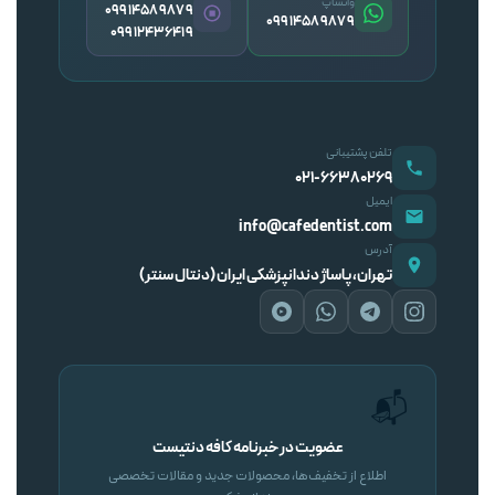
واتساپ
09914589879
09914589879
09912436419
تلفن پشتیبانی
۰۲۱-۶۶۳۸۰۲۶۹
ایمیل
info@cafedentist.com
آدرس
تهران، پاساژ دندانپزشکی ایران (دنتال سنتر)
📬
عضویت در خبرنامه کافه دنتیست
اطلاع از تخفیف‌ها، محصولات جدید و مقالات تخصصی