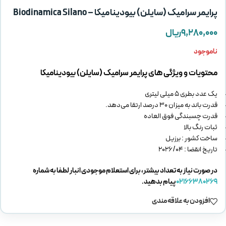
پرایمر سرامیک (سایلن) بیودینامیکا – Biodinamica Silano
۹,۲۸۰,۰۰۰
ریال
ناموجود
محتویات و ویژگی های پرایمر سرامیک (سایلن) بیودینامیکا
یک عدد بطری 5 میلی لیتری
قدرت باند به میزان 30 درصد ارتقا می‌دهد.
قدرت چسبندگی فوق العاده
ثبات رنگ بالا
ساخت کشور : برزیل
تاریخ انقضا : 2026/04
در صورت نیاز به تعداد بیشتر، برای استعلام موجودی انبار لطفا به شماره
02166380269
پیام بدهید.
افزودن به علاقه مندی