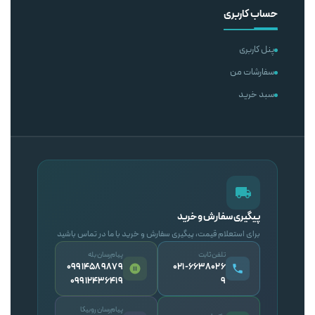
حساب کاربری
پنل کاربری
سفارشات من
سبد خرید
پیگیری سفارش و خرید
برای استعلام قیمت، پیگیری سفارش و خرید با ما در تماس باشید
تلفن ثابت
پیام‌رسان بله
09914589879
۰۲۱-۶۶۳۸۰۲۶
09912436419
۹
پیام‌رسان روبیکا