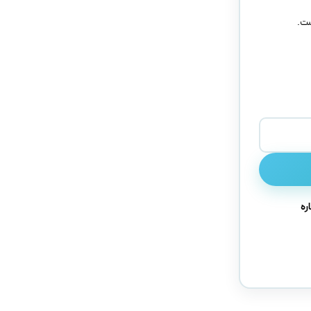
ست.
ره