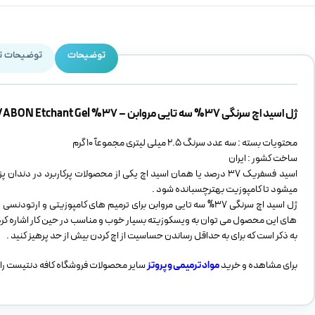
توضیحات
توضیحات ت
ژل اسید اچ سرنگی 37% سه تایی مروابن – 37% MORVABON Etchant Gel
محتویات بسته : سه عدد سرنگ 2.5 میلی لیتری مجموعآ 10 گرم
ساخت کشور : ایران
اسید فسفریک 37 درصد یا همان اسید اچ یکی از محصولات پرکاربرد
میشود تا کامپوزیت بهترچسبانده شود .
ژل اسید اچ سرنگی 37% سه تایی مروابن برای ترمیم های کامپوزی
های این محصول می توان به ویسکوزیته بسیار خوب و مناسب در حین کار اشاره کرد
به ذکر است که برای به حداقل رساندن حساسیت از اچ کردن بیش از حد پرهیز کنید .
برای مشاهده و خرید
مواد ترمیمی و پروتز
سایر محصولات فروشگاه کافه دنتیست را