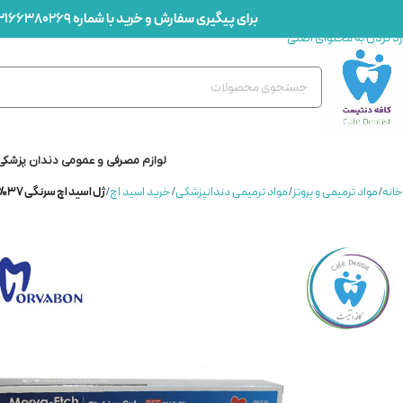
برای پیگیری سفارش و خرید با شماره
2166380269
رد کردن به ناوبری
رد کردن به محتوای اصلی
لوازم مصرفی و عمومی دندان پزشکی
خانه
/
مواد ترمیمی و پروتز
/
مواد ترمیمی دندانپزشکی
/
خرید اسید اچ
/
ژل اسید اچ سرنگی 37% سه تایی مروابن – 37% MORVABON Etchant Gel