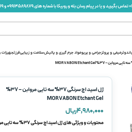
0
تماس بگیرید و یا در پیام رسان بله و روبیکا با شماره های 09914589879 و 09912436419 در ارتباط باشید
اندو
ترمیمی و پروتز
جراحی و پریو
مواد جرم گیری و پالیش
سلامت و زیبایی
فرز
تجهیزات و
ژل اسید اچ سرنگی 37% سه تایی مروابن – 37%
MORVABON Etchant Gel
۴,۹۸۰,۰۰۰
ریال
محتویات و ویژگی های ژل اسید اچ سرنگی 37% سه تایی مروابن